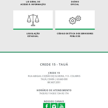
LEI GERAL DE
DIÁRIO
ACESSO À INFORMAÇÃO
OFICIAL
LEGISLAÇÃO
CÓDIGO DE ÉTICA DOS SERVIDORES
ESTADUAL
PÚBLICOS
CREDE 15 - TAUÁ
CREDE 15
RUA ABIGAIL CIDRÃO DE OLIVEIRA, 113 - COLIBRIS
TAUÁ, CEARÁ | 63.660-000
88 3437.2051
HORÁRIO DE ATENDIMENTO
7H30 ÀS 11H30 E 13H ÀS 17H
NOSSOS CANAIS