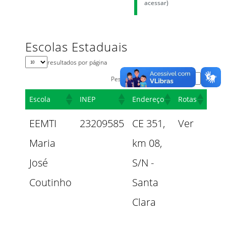
acessar)
Escolas Estaduais
resultados por página
Pesquisar
Escola
INEP
Endereço
Rotas
EEMTI
23209585
CE 351,
Ver
Maria
km 08,
José
S/N -
Coutinho
Santa
Clara