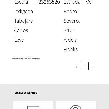
Escola
23263520
Estrada
Ver
Indígena
Pedro
Tabajara
Severo,
Carlos
347 -
Levy
Aldeia
Fidélis
Mostrando de 1 até 2 de 2 registros
❮
1
❯
ACESSO RÁPIDO