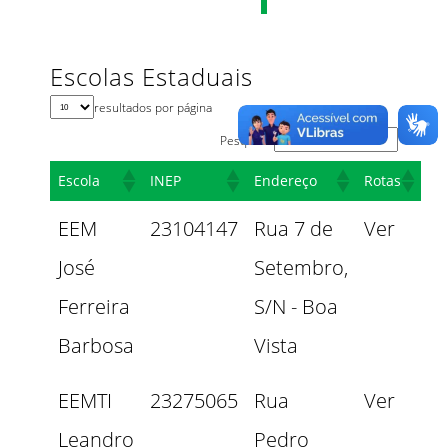
Escolas Estaduais
resultados por página
Pesquisar
Escola
INEP
Endereço
Rotas
EEM
23104147
Rua 7 de
Ver
José
Setembro,
Ferreira
S/N - Boa
Barbosa
Vista
EEMTI
23275065
Rua
Ver
Leandro
Pedro