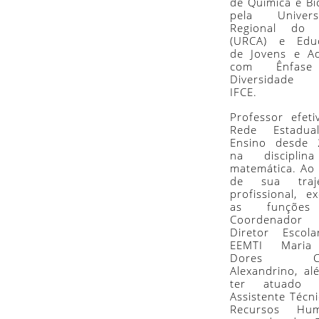
de Química e Bi
pela Univers
Regional do C
(URCA) e Edu
de Jovens e Ad
com Ênfas
Diversidade
IFCE.
Professor efet
Rede Estadu
Ensino desde 
na discipli
matemática. Ao
de sua traje
profissional, e
as funçõe
Coordenad
Diretor Escol
EEMTI Maria
Dores Ci
Alexandrino, a
ter atuado 
Assistente Técn
Recursos Hu