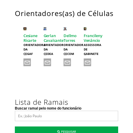
Orientadores(as) de Células
Cesiane
Gerlan
Dellmo
Francileny
Ricarte
Cavalcante
Torres
Venâncio
ORIENTADORA
ORIENTADOR
ORIENTADOR
ASSESSORA
DA
DA
DA
DE
CEGAF
CEDEA
CECOM
GABINETE
Lista de Ramais
Buscar ramal pelo nome do funcionário
PESQUISAR