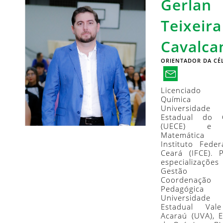
Gerlan
Teixeira
Cavalca
ORIENTADOR DA CÉ
Licenciad
Química 
Universidade
Estadual do 
(UECE) e
Matemática 
Instituto Fede
Ceará (IFCE). 
especializaçõ
Gestã
Coordenação
Pedagógica 
Universidade
Estadual Va
Acaraú (UVA), 