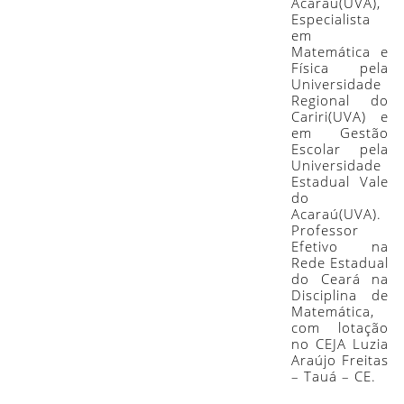
Acaraú(UVA),
Especialista
em
Matemática e
Física pela
Universidade
Regional do
Cariri(UVA) e
em Gestão
Escolar pela
Universidade
Estadual Vale
do
Acaraú(UVA).
Professor
Efetivo na
Rede Estadual
do Ceará na
Disciplina de
Matemática,
com lotação
no CEJA Luzia
Araújo Freitas
– Tauá – CE.