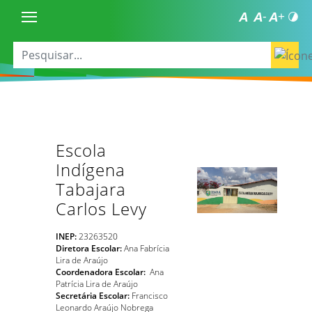
Escola
Indígena
Tabajara
Carlos Levy
INEP:
23263520
Diretora Escolar:
Ana Fabrícia
Lira de Araújo
Coordenadora Escolar:
Ana
Patrícia Lira de Araújo
Secretária Escolar:
Francisco
Leonardo Araújo Nobrega