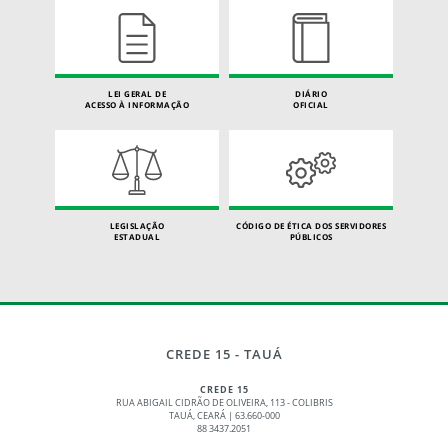
LEI GERAL DE
DIÁRIO
ACESSO À INFORMAÇÃO
OFICIAL
LEGISLAÇÃO
CÓDIGO DE ÉTICA DOS SERVIDORES
ESTADUAL
PÚBLICOS
CREDE 15 - TAUÁ
CREDE 15
RUA ABIGAIL CIDRÃO DE OLIVEIRA, 113 - COLIBRIS
TAUÁ, CEARÁ | 63.660-000
88 3437.2051