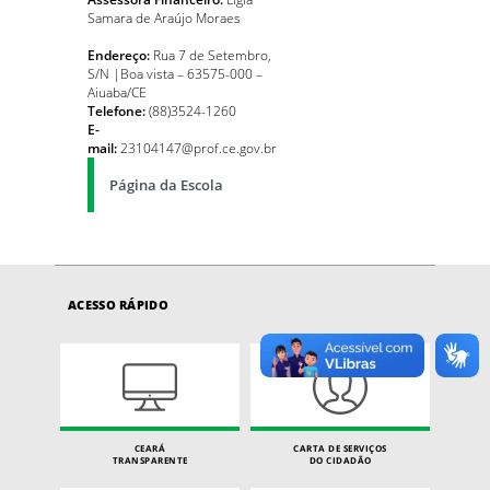
Samara de Araújo Moraes
Endereço:
Rua 7 de Setembro,
S/N |Boa vista – 63575-000 –
Aiuaba/CE
Telefone:
(88)3524-1260
E-
mail:
23104147@prof.ce.gov.br
Página da Escola
ACESSO RÁPIDO
CEARÁ
CARTA DE SERVIÇOS
TRANSPARENTE
DO CIDADÃO