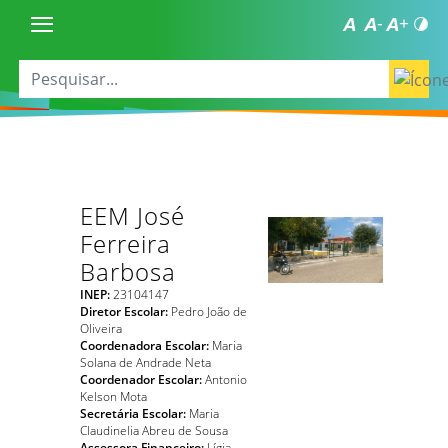
EEM José
Ferreira
Barbosa
INEP:
23104147
Diretor Escolar:
Pedro João de
Oliveira
Coordenadora Escolar:
Maria
Solana de Andrade Neta
Coordenador Escolar:
Antonio
Kelson Mota
Secretária Escolar:
Maria
Claudinelia Abreu de Sousa
Assessora Financeiro:
Lígia