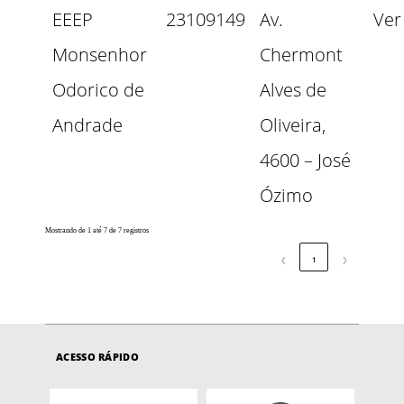
EEEP
23109149
Av.
Ver
Monsenhor
Chermont
Odorico de
Alves de
Andrade
Oliveira,
4600 – José
Ózimo
Mostrando de 1 até 7 de 7 registros
❮
1
❯
ACESSO RÁPIDO