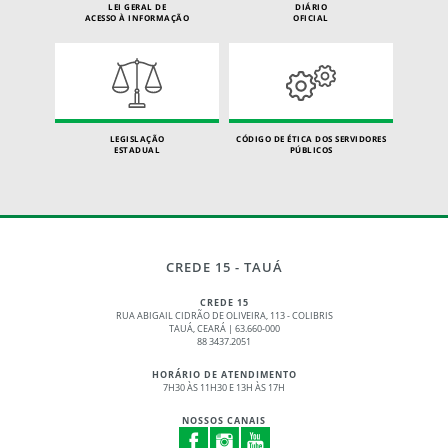
LEI GERAL DE
DIÁRIO
ACESSO À INFORMAÇÃO
OFICIAL
LEGISLAÇÃO
CÓDIGO DE ÉTICA DOS SERVIDORES
ESTADUAL
PÚBLICOS
CREDE 15 - TAUÁ
CREDE 15
RUA ABIGAIL CIDRÃO DE OLIVEIRA, 113 - COLIBRIS
TAUÁ, CEARÁ | 63.660-000
88 3437.2051
HORÁRIO DE ATENDIMENTO
7H30 ÀS 11H30 E 13H ÀS 17H
NOSSOS CANAIS