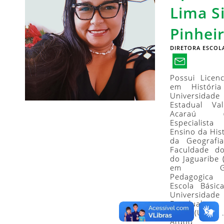
Lima Si
Pinhei
DIRETORA ESCOL
Possui Licenc
em História
Universidade
Estadual Va
Acaraú (U
Especialis
Ensino da Hist
da Geografi
Faculdade d
do Jaguaribe (
em Ges
Pedagogic
Escola Básic
Universidade
Estadua
Ceará (UECE) 
Atuou c