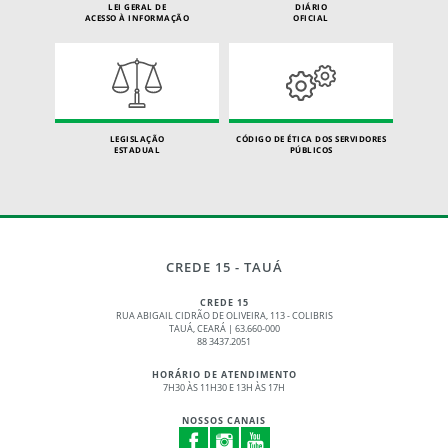
LEI GERAL DE
DIÁRIO
ACESSO À INFORMAÇÃO
OFICIAL
LEGISLAÇÃO
CÓDIGO DE ÉTICA DOS SERVIDORES
ESTADUAL
PÚBLICOS
CREDE 15 - TAUÁ
CREDE 15
RUA ABIGAIL CIDRÃO DE OLIVEIRA, 113 - COLIBRIS
TAUÁ, CEARÁ | 63.660-000
88 3437.2051
HORÁRIO DE ATENDIMENTO
7H30 ÀS 11H30 E 13H ÀS 17H
NOSSOS CANAIS