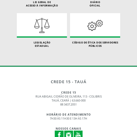
LEI GERAL DE
DIÁRIO
ACESSO À INFORMAÇÃO
OFICIAL
LEGISLAÇÃO
CÓDIGO DE ÉTICA DOS SERVIDORES
ESTADUAL
PÚBLICOS
CREDE 15 - TAUÁ
CREDE 15
RUA ABIGAIL CIDRÃO DE OLIVEIRA, 113 - COLIBRIS
TAUÁ, CEARÁ | 63.660-000
88 3437.2051
HORÁRIO DE ATENDIMENTO
7H30 ÀS 11H30 E 13H ÀS 17H
NOSSOS CANAIS